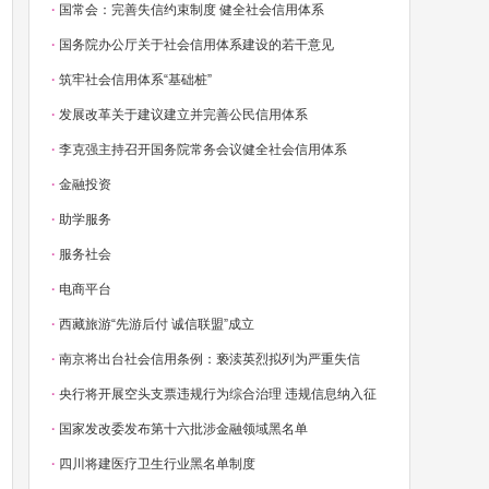
·
国常会：完善失信约束制度 健全社会信用体系
·
国务院办公厅关于社会信用体系建设的若干意见
·
筑牢社会信用体系“基础桩”
·
发展改革关于建议建立并完善公民信用体系
·
李克强主持召开国务院常务会议健全社会信用体系
·
金融投资
·
助学服务
·
服务社会
·
电商平台
·
西藏旅游“先游后付 诚信联盟”成立
·
南京将出台社会信用条例：亵渎英烈拟列为严重失信
·
央行将开展空头支票违规行为综合治理 违规信息纳入征
·
国家发改委发布第十六批涉金融领域黑名单
·
四川将建医疗卫生行业黑名单制度