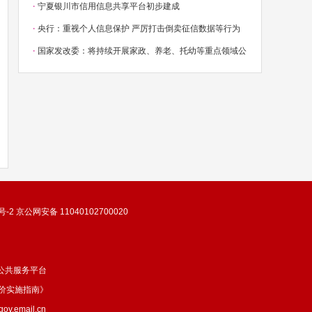
·
宁夏银川市信用信息共享平台初步建成
·
央行：重视个人信息保护 严厉打击倒卖征信数据等行为
·
国家发改委：将持续开展家政、养老、托幼等重点领域公
号-2 京公网安备 11040102700020
公共服务平台
评价实施指南》
email.cn