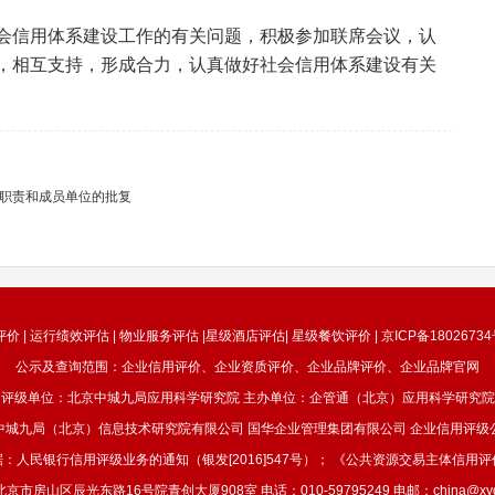
信用体系建设工作的有关问题，积极参加联席会议，认
，相互支持，形成合力，认真做好社会信用体系建设有关
职责和成员单位的批复
 | 运行绩效评估 | 物业服务评估 |星级酒店评估| 星级餐饮评价 |
京ICP备18026734
公示及查询范围：企业信用评价、企业资质评价、企业品牌评价、企业品牌官网
评级单位：北京中城九局应用科学研究院 主办单位：企管通（北京）应用科学研究院
中城九局（北京）信息技术研究院有限公司 国华企业管理集团有限公司 企业信用评级
：人民银行信用评级业务的通知（银发[2016]547号）； 《公共资源交易主体信用
市房山区辰光东路16号院青创大厦908室 电话：010-59795249 电邮：china@xygov.