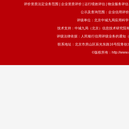
评价资质法定业务范围 | 企业资质评价 | 运行绩效评估 | 物业服务评估 
公示及查询范围：企业信用评价
评级单位：北京中城九局应用科学
技术支持：中城九局（北京）信息技术研究院有
评级法律依据：人民银行信用评级业务的通知（银发
联系地址：北京市房山区辰光东路16号院青创大厦908室 
©版权所有：http://ww