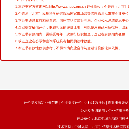
1.本证书官方查询网站http://www.cngov.org.cn 评价单位：企
2.企管通（北京）应用科学研究院系国家市场监督管理总局批准非企业单
3.本证书通过政府档案查询、国家市场监督管理局、企业公示系统信息中
4.企业提交征信评价，取得相应的评价证书，可以使用在政府招投标、政
5.本证书有效期内，需接受每年一次例行核实检查，企业在有效期内变更
6.获证企业在公示和查询系统具有相同的法律效益。
7.本证书有效性仅供参考，不得作为商业合作与金融信贷的法律依据。
评价资质法定业务范围 | 企业资质评价 | 运行绩效评估 | 物业服务评估 
公示及查询范围：企业信用评价
评级单位：北京中城九局应用科学
技术支持：中城九局（北京）信息技术研究院有