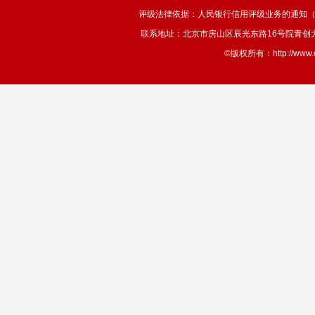
评级法律依据：人民银行信用评级业务的通知（银发
联系地址：北京市房山区辰光东路16号院青创大厦908室 
©版权所有：http://ww