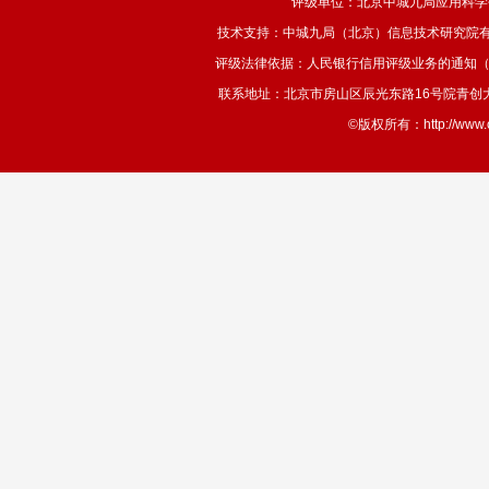
评级单位：北京中城九局应用科学
技术支持：中城九局（北京）信息技术研究院有
评级法律依据：人民银行信用评级业务的通知（银发
联系地址：北京市房山区辰光东路16号院青创大厦908室 
©版权所有：http://ww